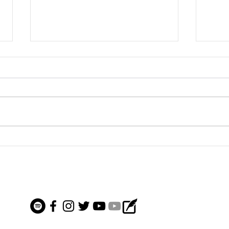
●7/1飯能ライブ
●6