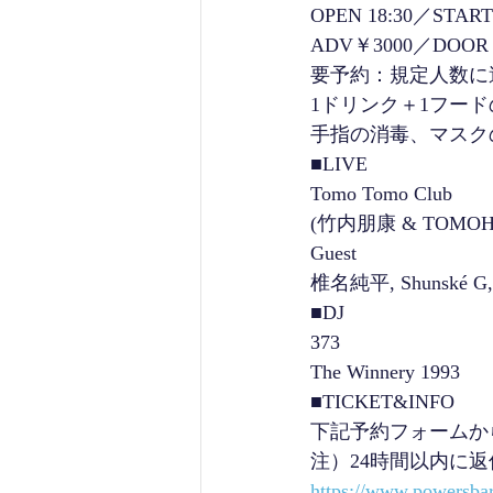
OPEN 18:30／START 
ADV￥3000／DOOR
要予約：規定人数に
1ドリンク＋1フー
手指の消毒、マスク
■LIVE
Tomo Tomo Club
(竹内朋康 & TOMOHIK
Guest
椎名純平, Shunské G,
■DJ
373
The Winnery 1993
■TICKET&INFO
下記予約フォームか
注）24時間以内に
https://www.powersba