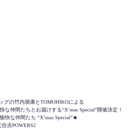
グの竹内朋康とTOMOHIKOによる
bが愉快な仲間たちとお届けする“X’mas Special”開催決定！
と愉快な仲間たち “X’mas Special”★
＠元住吉POWERS2