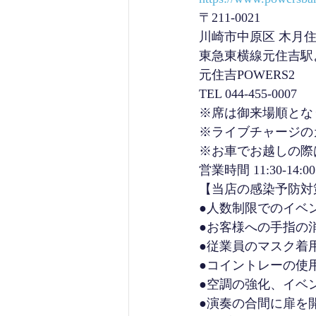
〒211-0021
川崎市中原区 木月住吉
東急東横線元住吉駅
元住吉POWERS2
TEL 044-455-0007 
※席は御来場順とな
※ライブチャージの
※お車でお越しの際
営業時間 11:30-14:0
【当店の感染予防対
●人数制限でのイベ
●お客様への手指の
●従業員のマスク着
●コイントレーの使
●空調の強化、イベ
●演奏の合間に扉を