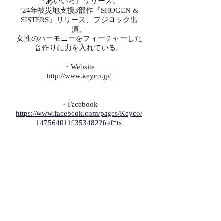
『あいいろ』リリース。
’24年被災地支援3部作『SHOGEN &
SISTERS』リリース、フジロック出
演。
女性のハーモニーをフィーチャーした
音作りに力を入れている。
・Website
http://www.keyco.jp/
・Facebook
https://www.facebook.com/pages/Keyco/
1475640119353482?fref=ts
・Instagram
https://www.instagram.com/keycoutautai/
?hl=ja
・Twitter
https://twitter.com/keyco_info
・Youtube1
https://www.youtube.com/user/KeycoSup
porter
・Youtube2
https://www.youtube.com/channel/UCCc