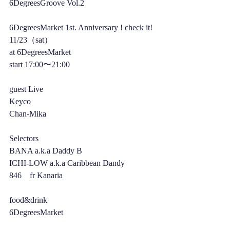
6DegreesGroove Vol.2
6DegreesMarket 1st. Anniversary ! check it!
11/23（sat）
at 6DegreesMarket
start 17:00〜21:00
guest Live
Keyco
Chan-Mika
Selectors
BANA a.k.a Daddy B
ICHI-LOW a.k.a Caribbean Dandy
846　fr Kanaria
food&drink
6DegreesMarket