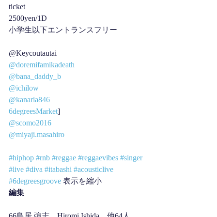
ticket
2500yen/1D
小学生以下エントランスフリー
@Keycoutautai
@doremifamikadeath
@bana_daddy_b
@ichilow
@kanaria846
6degreesMarket
]
@scomo2016
@miyaji.masahiro
#hiphop
#rnb
#reggae
#reggaevibes
#singer
#live
#diva
#itabashi
#acousticlive
#6degreesgroove
 表示を縮小
編集
66鳥居 強志、Hiromi Ishida、他64人