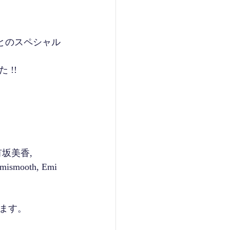
ちとのスペシャル
!!
, 有坂美香, 
imismooth, Emi 
ます。