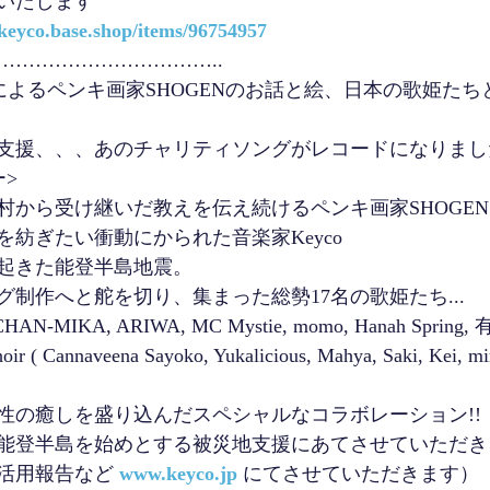
いたします
/keyco.base.shop/items/96754957
……………………………..
スによるペンキ画家SHOGENのお話と絵、日本の歌姫た
支援、、、あのチャリティソングがレコードになりました 
>
村から受け継いだ教えを伝え続けるペンキ画家SHOGEN
紡ぎたい衝動にかられた音楽家Keyco
起きた能登半島地震。
制作へと舵を切り、集まった総勢17名の歌姫たち...
CHAN-MIKA, ARIWA, MC Mystie, momo, Hanah Spring
r ( Cannaveena Sayoko, Yukalicious, Mahya, Saki, Kei, m
性の癒しを盛り込んだスペシャルなコラボレーション!!
能登半島を始めとする被災地支援にあてさせていただき
活用報告など 
www.keyco.jp
 にてさせていただきます）