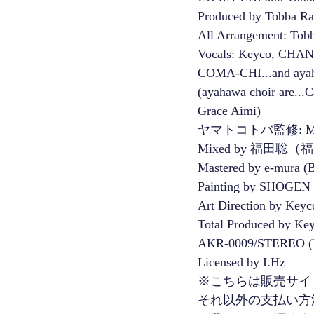
Produced by Tobba R
All Arrangement: Tob
Vocals: Keyco, CHA
COMA-CHI...and ayah
(ayahawa choir are...
Grace Aimi)
ヤマトコトバ監修: MC 
Mixed by 福田聡
Mastered by e-mur
Painting by SHOGEN
Art Direction by Keyc
Total Produced by Ke
AKR-0009/STEREO 
Licensed by I.Hz
※こちらは販売サイ
それ以外の支払い方