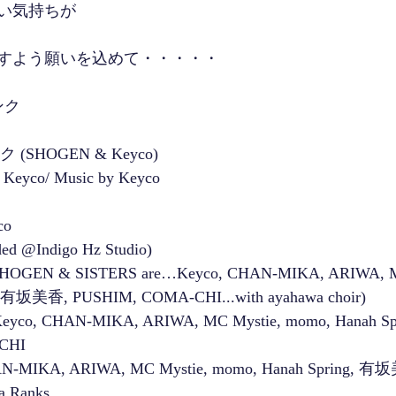
い気持ちが
すよう願いを込めて・・・・・
ンク
 (SHOGEN & Keyco)
Keyco/ Music by Keyco
co
ded @Indigo Hz Studio)
OGEN & SISTERS are…Keyco, CHAN-MIKA, ARIWA, MC
, 有坂美香, PUSHIM, COMA-CHI...with ayahawa choir)
Keyco, CHAN-MIKA, ARIWA, MC Mystie, momo, Hanah 
CHI
HAN-MIKA, ARIWA, MC Mystie, momo, Hanah Spring, 有
a Ranks