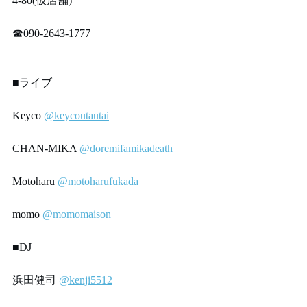
4-80(仮店舗)
☎︎090-2643-1777
■ライブ
Keyco 
@keycoutautai
CHAN-MIKA 
@doremifamikadeath
Motoharu 
@motoharufukada
momo 
@momomaison
■DJ
浜田健司 
@kenji5512