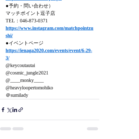
●予約・問い合わせ）
マッチポイント逗子店
TEL：046-873-0371
https://www.instagram.com/matchpointzu
shi/
●イベントページ
https://ienaga2020.com/events/event/6-29-
3/
@keycoutautai
@cosmic_jungle2021
@____monky____
@heavyloopertomohiko
＠sumilady