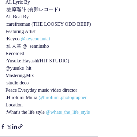
All Lyric By
:笠原瑠斗 (有難レコード)
All Beat By
:carefreeman (THE LOOSEY ODD BEEF)
Featuring Artist
:Keyco 
@keycoutautai
:仙人掌 @_senninsho_
Recorded
:Yusuke Hayashi(HIT STUDIO)
@yusuke_hit
Mastering,Mix
:studio deco
Peace Everyday music video director
:Hirofumi Miura 
@hirofumi.photographer
Location
:What’s the life style 
@whats_the_life_style