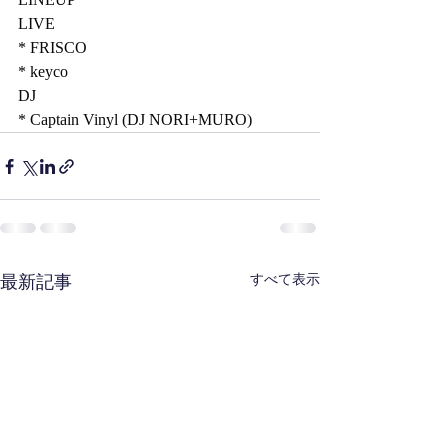
LIVE
* FRISCO
* keyco
DJ
* Captain Vinyl (DJ NORI+MURO)
最新記事
すべて表示