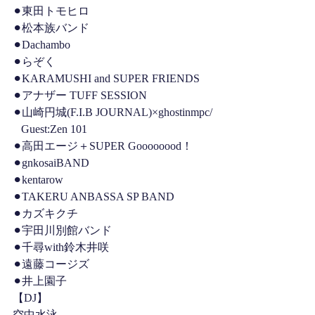
⚫︎東田トモヒロ
⚫︎松本族バンド
⚫︎Dachambo
⚫︎らぞく
⚫︎KARAMUSHI and SUPER FRIENDS
⚫︎アナザー TUFF SESSION
⚫︎山崎円城(F.I.B JOURNAL)×ghostinmpc/
   Guest:Zen 101
⚫︎高田エージ＋SUPER Goooooood！
⚫︎gnkosaiBAND
⚫︎kentarow
⚫︎TAKERU ANBASSA SP BAND
⚫︎カズキクチ
⚫︎宇田川別館バンド
⚫︎千尋with鈴木井咲
⚫︎遠藤コージズ
⚫︎井上園子
【DJ】
空中水泳