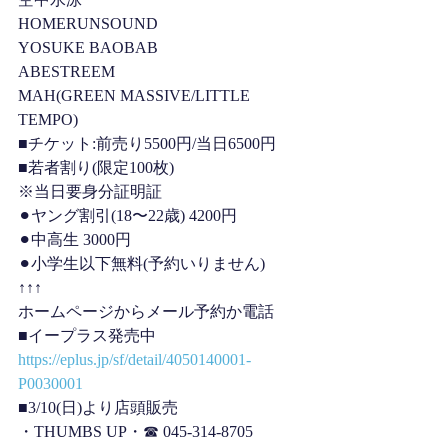
HOMERUNSOUND
YOSUKE BAOBAB
ABESTREEM
MAH(GREEN MASSIVE/LITTLE 
TEMPO)
■チケット:前売り5500円/当日6500円　
■若者割り(限定100枚)
※当日要身分証明証
⚫︎ヤング割引(18〜22歳) 4200円
⚫︎中高生 3000円
⚫︎小学生以下無料(予約いりません)
↑↑↑
ホームページからメール予約か電話
■イープラス発売中
https://eplus.jp/sf/detail/4050140001-
P0030001
■3/10(日)より店頭販売
・THUMBS UP・☎︎ 045-314-8705