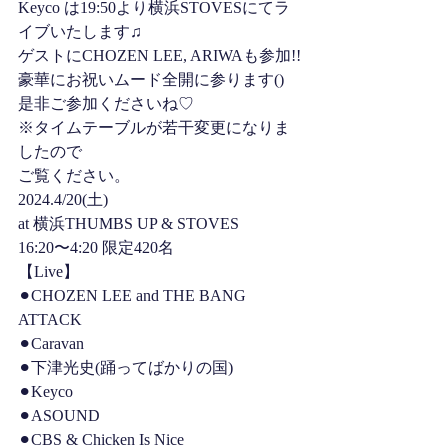
Keyco は19:50より横浜STOVESにてラ
イブいたします♫
ゲストにCHOZEN LEE, ARIWAも参加!!
豪華にお祝いムード全開に参ります()
是非ご参加くださいね♡
※タイムテーブルが若干変更になりま
したので
ご覧ください。
2024.4/20(土)
at 横浜THUMBS UP & STOVES
16:20〜4:20 限定420名
【Live】
⚫︎CHOZEN LEE and THE BANG 
ATTACK
⚫︎Caravan
⚫︎下津光史(踊ってばかりの国)
⚫︎Keyco
⚫︎ASOUND
⚫︎CBS & Chicken Is Nice