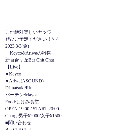
これ絶対楽しいヤツ♡
ぜひご予定ください！^_^
2023.3/3(金)
「Keyco&Ariwaの雛祭」
新百合ヶ丘Bar Chit Chat
【Live】
⚫︎Keyco
⚫︎Ariwa(ASOUND)
DJ:natsuki/Rin
バーテン:Mayca
Food:しげみ食堂
OPEN 19:00 / START 20:00
Charge男子¥2000/女子¥1500
■問い合わせ
Bar Chit Chat