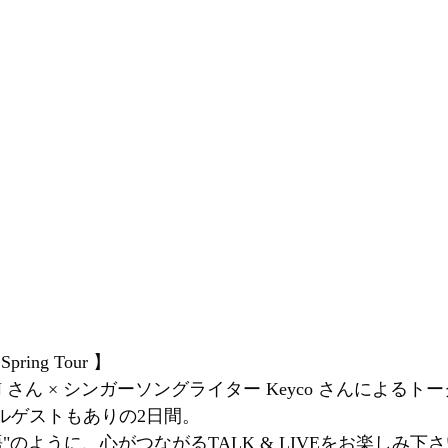
pring Tour 】
N さん × シンガーソングライター Keyco さんによる
ャルゲストもありの2日間。
"のように、⼼がつながるTALK & LIVEをお楽しみ下