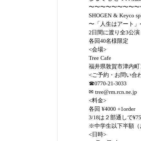
〜〜〜〜〜〜〜〜〜
SHOGEN & Keyco spr
〜「人生はアート」
2日間に渡り全3公演 !
各回40名様限定
<会場>
Tree Cafe
福井県敦賀市津内町1-
<ご予約・お問い合
☎︎0770-21-3033
✉︎ 
tree@rm.rcn.ne.jp
<料金>
各回 ¥4000 +1order
3/18は２部通しで¥7500
※中学生以下半額（
<日時>