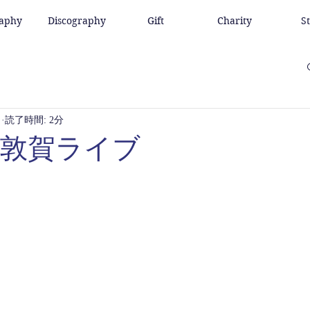
raphy
Discography
Gift
Charity
S
日
読了時間: 2分
,18敦賀ライブ