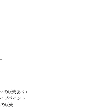
ー
（Foodの販売あり）
 ライブペイント
& 絵の販売