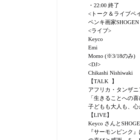
・22:00 終了
<トーク＆ライブペ
ペンキ画家SHOGEN
<ライブ>
Keyco
Emi
Momo (※3/18のみ)
<DJ>
Chikashi Nishiwaki
【TALK  】
アフリカ・タンザニ
「⽣きることへの喜
⼦どもも⼤⼈も、⼼
【LIVE】
Keyco さんとSHO
『サーモンピンク』