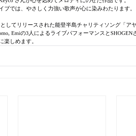
eyco さんが⼼を込めてメロディにのせた作品です。
イブでは、やさしく⼒強い歌声が⼼に染みわたります。
ISTERSとしてリリースされた能登半島チャリティソング「
 momo, Emiの3人によるライブパフォーマンスとSHOG
に楽しめます。