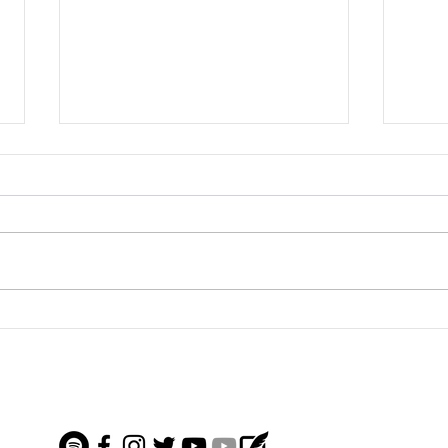
●7/1飯能ライブ
●6