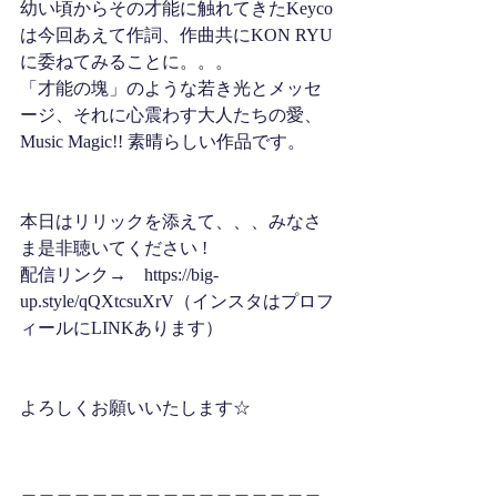
幼い頃からその才能に触れてきたKeyco
は今回あえて作詞、作曲共にKON RYU
に委ねてみることに。。。 
「才能の塊」のような若き光とメッセ
ージ、それに心震わす大人たちの愛、
Music Magic!! 素晴らしい作品です。
本日はリリックを添えて、、、みなさ
ま是非聴いてください !
配信リンク→　https://big-
up.style/qQXtcsuXrV（インスタはプロフ
ィールにLINKあります）
よろしくお願いいたします☆
＿＿＿＿＿＿＿＿＿＿＿＿＿＿＿＿＿