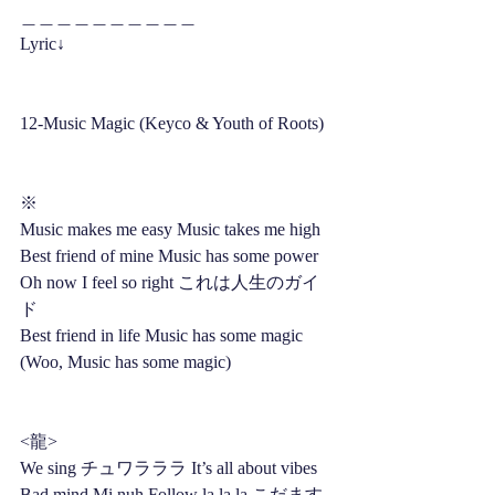
＿＿＿＿＿＿＿＿＿＿
Lyric↓
12-Music Magic (Keyco & Youth of Roots)
※
Music makes me easy Music takes me high 
Best friend of mine Music has some power 
Oh now I feel so right これは人生のガイ
ド 
Best friend in life Music has some magic 
(Woo, Music has some magic)
<龍>
We sing チュワラララ It’s all about vibes
Bad mind Mi nuh Follow la la la こだます